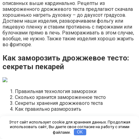
описанных выше кардинально. Рецепты из
замороженного дрожжевого теста предлагают скачала
хорошенько нагреть духовку – до двухсот градусов.
Достаем наши изделия, разворачиваем фольгу или
пищевую пленку и ставим противень с пирожками или
булочками прямо в печь. Размораживать в этом случае,
вообще, не нужно. Также такие изделия хорошо жарить
во фритюре.
Как заморозить дрожжевое тесто:
секреты пекарей
Правильная технология заморозки
Сколько хранится замороженное тесто
Секреты хранения дрожжевого теста
Как правильно разморозить
Правильная технология заморозки
Этот сайт использует cookie для хранения данных. Продолжая
использовать сайт, Вы даете свое согласие на работу с этими
файлами.
OK
Современные морозильные камеры обладают