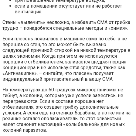
при повышенной температуре воздуха;
если в помещении отсутствует или не работает
вентиляция.
Стены «вылечить» несложно, а избавить СМА от грибка
трудно – понадобятся специальные методы и «химия».
Если плесень появилась в машинке сама по себе, а не
перешла со стен, то это может быть вызвано
следующей причиной: стиркой на низкой температуре в
целях экономии. Когда при этом не используются
порошки с отбеливателем, заливается щедрая порция
кондиционера и не используются средства, такие как
«Антинакипин», – считайте, что плесень получает
индивидуальный пригласительный в вашу СМА.
На температурах до 60 градусах микроорганизмы не
гибнут, а колонии, которые уже успели завестись, не
перегреваются. Если в составе порошка нет
отбеливателя, это создает грибку дополнительные
условия. А если еще на стенках барабана, в лотке или на
резинке остался ополаскиватель, то этот слизистый
налет станонет настоящей «колыбельной» для новых
колоний паразитов.