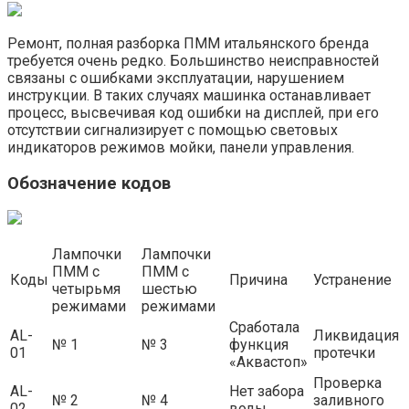
Ремонт, полная разборка ПММ итальянского бренда
требуется очень редко. Большинство неисправностей
связаны с ошибками эксплуатации, нарушением
инструкции. В таких случаях машинка останавливает
процесс, высвечивая код ошибки на дисплей, при его
отсутствии сигнализирует с помощью световых
индикаторов режимов мойки, панели управления.
Обозначение кодов
Лампочки
Лампочки
ПММ с
ПММ с
Коды
Причина
Устранение
четырьмя
шестью
режимами
режимами
Сработала
AL-
Ликвидация
№ 1
№ 3
функция
01
протечки
«Аквастоп»
Проверка
AL-
Нет забора
№ 2
№ 4
заливного
02
воды