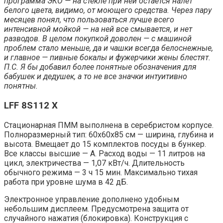
программа ЭКО — на стекле при ней остается налет
белого цвета, видимо, от моющего средства. Через пару
месяцев понял, что пользоваться лучше всего
интенсивной мойкой — на ней все смывается, и нет
разводов. В целом покупкой доволен — с машиной
проблем стало меньше, да и чашки всегда белоснежные,
и главное — пивные бокалы и фужерчики жены блестят.
П.С. Я бы добавил более понятные обозначения для
бабушек и дедушек, а то не все значки интуитивно
понятны.
LFF 8S112 X
Стационарная ПММ выполнена в серебристом корпусе.
Полноразмерный тип: 60x60x85 см — ширина, глубина и
высота. Вмещает до 15 комплектов посуды в бункер.
Все классы высшие — А. Расход воды — 11 литров на
цикл, электричества — 1,07 кВт/ч. Длительность
обычного режима — 3 ч 15 мин. Максимально тихая
работа при уровне шума в 42 дБ.
Электронное управление дополнено удобным
небольшим дисплеем. Предусмотрена защита от
случайного нажатия (блокировка). Конструкция с